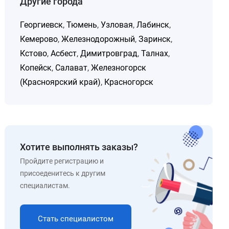
Другие города
Георгиевск
,
Тюмень
,
Узловая
,
Лабинск
,
Кемерово
,
Железнодорожный
,
Заринск
,
Кстово
,
Асбест
,
Димитровград
,
Талнах
,
Копейск
,
Салават
,
Железногорск
(Красноярский край)
,
Красногорск
Хотите выполнять заказы?
Пройдите регистрацию и
присоеденитесь к другим
специалистам.
Стать специалистом