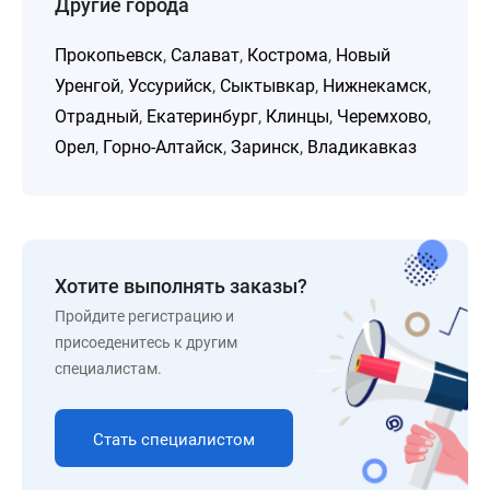
Другие города
Прокопьевск
,
Салават
,
Кострома
,
Новый
Уренгой
,
Уссурийск
,
Сыктывкар
,
Нижнекамск
,
Отрадный
,
Екатеринбург
,
Клинцы
,
Черемхово
,
Орел
,
Горно-Алтайск
,
Заринск
,
Владикавказ
Хотите выполнять заказы?
Пройдите регистрацию и
присоеденитесь к другим
специалистам.
Стать специалистом