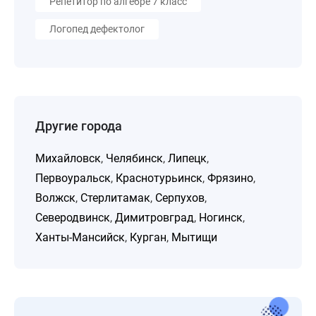
Репетитор по алгебре 7 класс
Логопед дефектолог
Другие города
Михайловск
,
Челябинск
,
Липецк
,
Первоуральск
,
Краснотурьинск
,
Фрязино
,
Волжск
,
Стерлитамак
,
Серпухов
,
Северодвинск
,
Димитровград
,
Ногинск
,
Ханты-Мансийск
,
Курган
,
Мытищи