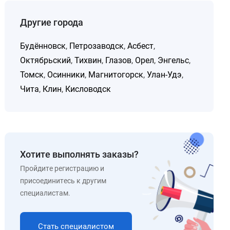
Другие города
Будённовск
,
Петрозаводск
,
Асбест
,
Октябрьский
,
Тихвин
,
Глазов
,
Орел
,
Энгельс
,
Томск
,
Осинники
,
Магнитогорск
,
Улан-Удэ
,
Чита
,
Клин
,
Кисловодск
Хотите выполнять заказы?
Пройдите регистрацию и
присоединитесь к другим
специалистам.
Стать специалистом