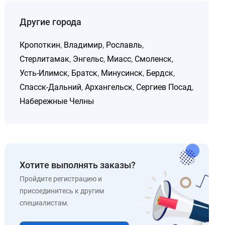
Другие города
Кропоткин
,
Владимир
,
Рославль
,
Стерлитамак
,
Энгельс
,
Миасс
,
Смоленск
,
Усть-Илимск
,
Братск
,
Минусинск
,
Бердск
,
Спасск-Дальний
,
Архангельск
,
Сергиев Посад
,
Набережные Челны
Хотите выполнять заказы?
Пройдите регистрацию и
присоединитесь к другим
специалистам.