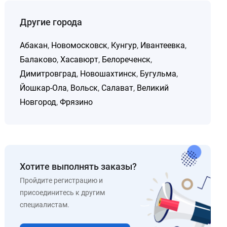
Другие города
Абакан
,
Новомосковск
,
Кунгур
,
Ивантеевка
,
Балаково
,
Хасавюрт
,
Белореченск
,
Димитровград
,
Новошахтинск
,
Бугульма
,
Йошкар-Ола
,
Вольск
,
Салават
,
Великий
Новгород
,
Фрязино
Хотите выполнять заказы?
Пройдите регистрацию и
присоединитесь к другим
специалистам.