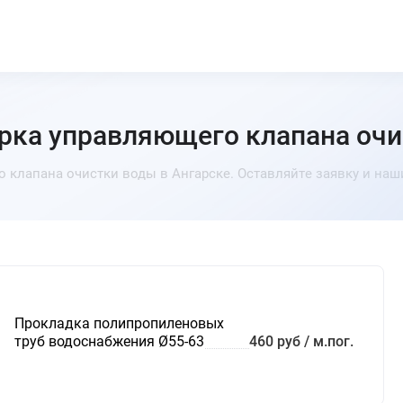
ерка управляющего клапана очи
 клапана очистки воды в Ангарске. Оставляйте заявку и на
Прокладка полипропиленовых
труб водоснабжения Ø55-63
460 руб / м.пог.