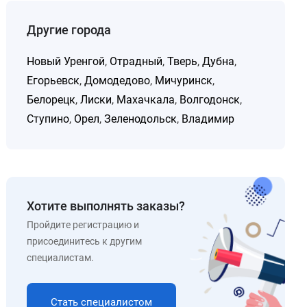
Другие города
Новый Уренгой
,
Отрадный
,
Тверь
,
Дубна
,
Егорьевск
,
Домодедово
,
Мичуринск
,
Белорецк
,
Лиски
,
Махачкала
,
Волгодонск
,
Ступино
,
Орел
,
Зеленодольск
,
Владимир
Хотите выполнять заказы?
Пройдите регистрацию и
присоединитесь к другим
специалистам.
Стать специалистом