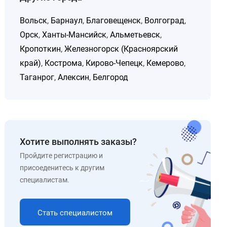
Вольск
,
Барнаул
,
Благовещенск
,
Волгоград
,
Орск
,
Ханты-Мансийск
,
Альметьевск
,
Кропоткин
,
Железногорск (Красноярский
край)
,
Кострома
,
Кирово-Чепецк
,
Кемерово
,
Таганрог
,
Алексин
,
Белгород
Хотите выполнять заказы?
Пройдите регистрацию и
присоеденитесь к другим
специалистам.
Стать специалистом