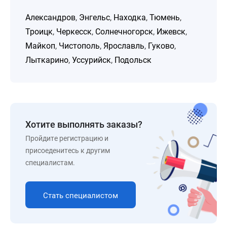
Александров
,
Энгельс
,
Находка
,
Тюмень
,
Троицк
,
Черкесск
,
Солнечногорск
,
Ижевск
,
Майкоп
,
Чистополь
,
Ярославль
,
Гуково
,
Лыткарино
,
Уссурийск
,
Подольск
Хотите выполнять заказы?
Пройдите регистрацию и
присоеденитесь к другим
специалистам.
Стать специалистом