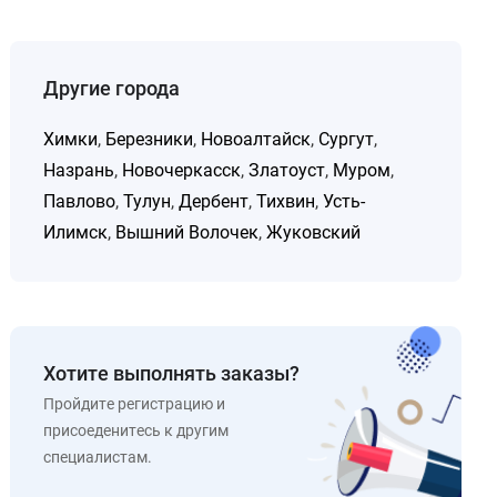
Другие города
Химки
,
Березники
,
Новоалтайск
,
Сургут
,
Назрань
,
Новочеркасск
,
Златоуст
,
Муром
,
Павлово
,
Тулун
,
Дербент
,
Тихвин
,
Усть-
Илимск
,
Вышний Волочек
,
Жуковский
Хотите выполнять заказы?
Пройдите регистрацию и
присоеденитесь к другим
специалистам.