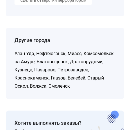
Сделать отверстия перфоратором
Другие города
Улан-Удэ
,
Нефтеюганск
,
Миасс
,
Комсомольск-
на-Амуре
,
Благовещенск
,
Долгопрудный
,
Кузнецк
,
Назарово
,
Петрозаводск
,
Краснокаменск
,
Глазов
,
Белебей
,
Старый
Оскол
,
Волжск
,
Смоленск
Хотите выполнять заказы?