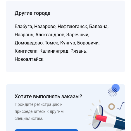
Другие города
Елабуга
,
Назарово
,
Нефтеюганск
,
Балахна
,
Назрань
,
Александров
,
Заречный
,
Домодедово
,
Томск
,
Кунгур
,
Боровичи
,
Кингисепп
,
Калининград
,
Рязань
,
Новоалтайск
Хотите выполнять заказы?
Пройдите регистрацию и
присоеденитесь к другим
специалистам.