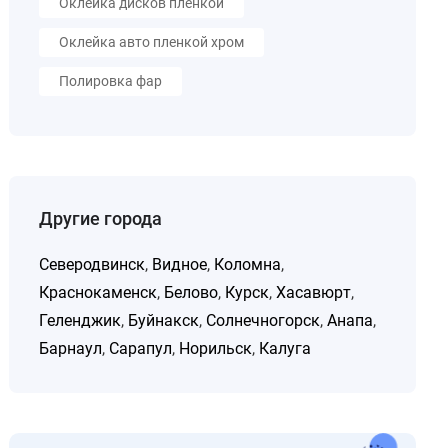
Оклейка дисков пленкой
Оклейка авто пленкой хром
Полировка фар
Другие города
Северодвинск
,
Видное
,
Коломна
,
Краснокаменск
,
Белово
,
Курск
,
Хасавюрт
,
Геленджик
,
Буйнакск
,
Солнечногорск
,
Анапа
,
Барнаул
,
Сарапул
,
Норильск
,
Калуга