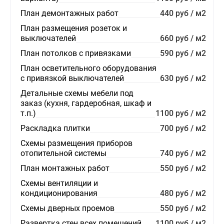
План демонтажных работ
440 руб / м2
План размещения розеток и
выключателей
660 руб / м2
План потолков с привязками
590 руб / м2
План осветительного оборудования
с привязкой выключателей
630 руб / м2
Детальные схемы мебели под
заказ (кухня, гардеробная, шкаф и
т.п.)
1100 руб / м2
Раскладка плитки
700 руб / м2
Схемы размещения приборов
отопительной системы
740 руб / м2
План монтажных работ
550 руб / м2
Схемы вентиляции и
кондиционирования
480 руб / м2
Схемы дверных проемов
550 руб / м2
Развертка стен всех помещений
1100 руб / м2