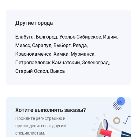
Другие города
Елабуга
,
Белгород
,
Усолье-Сибирское
,
Ишим
,
Миасс
,
Сарапул
,
Выборг
,
Ревда
,
Краснокаменск
,
Химки
,
Мурманск
,
Петропавловск-Камчатский
,
Зеленоград
,
Старый Оскол
,
Выкса
Хотите выполнять заказы?
Пройдите регистрацию и
присоеденитесь к другим
специалистам.